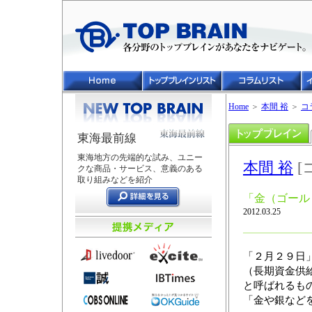
Home
＞
本間 裕
＞
コ
東海最前線
東海地方の先端的な試み、ユニー
本間 裕
[
クな商品・サービス、意義のある
取り組みなどを紹介
「金（ゴール
2012.03.25
「２月２９日
（長期資金供
と呼ばれるも
「金や銀など