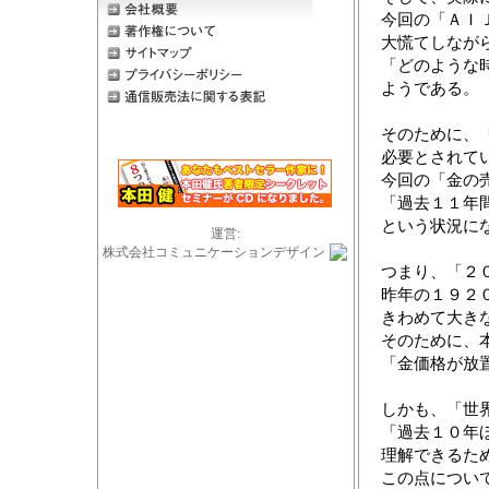
今回の「ＡＩ
大慌てしなが
「どのような
ようである。
そのために、
必要とされて
今回の「金の
「過去１１年
という状況に
運営:
株式会社コミュニケーションデザイン
つまり、「２
昨年の１９２
きわめて大き
そのために、
「金価格が放
しかも、「世
「過去１０年
理解できるた
この点につい