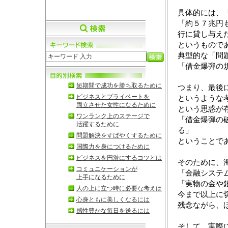
具体的には、
「約５７兆円
行に貸し与え
というもので
典型的な「問
「借金爆弾の
短期間で成功を勝ち取るために
つまり、最後
ビジネスとプライベートを
というような
両立させた女性になるために
という思惑が
ワンランク上のステージで
「借金爆弾の
活躍するために
る」
問題解決をすばやくするために
ということで
国際力を身につけるために
ビジネスを円滑にするコツとは
そのために、
コミュニケーションが
「金融システ
上手になるために
「実物の金や
人の上に立つ時に必要な考えは
今まで以上に
心身ともに美しくなるには
残念ながら、
感性豊かな毎日を送るには
そして、実際