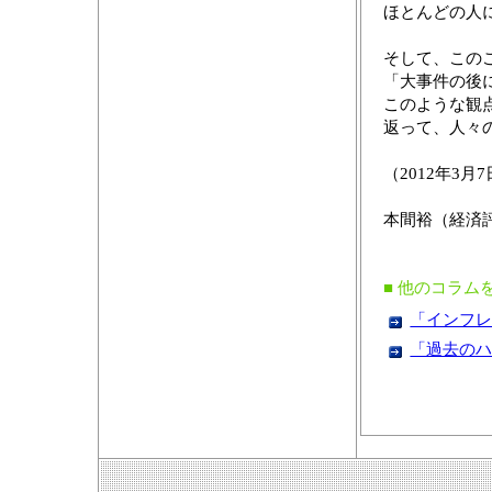
ほとんどの人
そして、この
「大事件の後
このような観
返って、人々
（2012年3月
本間裕（経済
■ 他のコラム
「インフレの
「過去のハイ