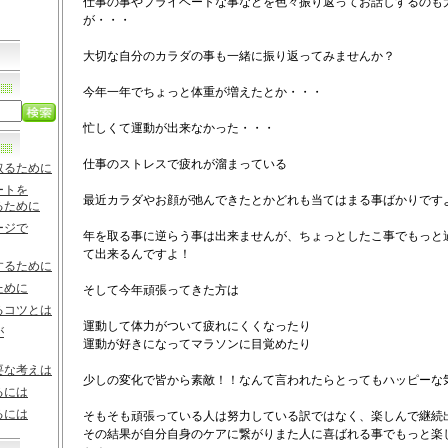
仕事の事やプライベートな事などを色々振り返ってお話しするのも
が・・・
大切な自分のカラダの事も一緒に振り返ってみませんか？
今年一年でちょっと体重が増えたとか・・・
忙しくて運動が出来なかった・・・
仕事のストレスで疲れが溜まっている
取るために
ートを
最近カラダやお顔が弛んできたとかどれも当てはまる事ばかりです
るために
ージで
年を取る事に逆らう事は出来ませんが、ちょっとしたこ事でもっと
て出来るんですよ！
するために
ために
そして今年頑張ってきた方は
るコツとは
運動して体力がついて疲れにくくなったり
が
運動が好きになってマラソンに目覚めたり
要な考えは
少しの変化で皆から素敵！！なんて言われたらとってもハッピーな
るには
るには
そもそも頑張っている人は努力している訳ではなく、楽しんで継続
その結果が自分自身のケアに繋がりまた人に喜ばれる事でもっと楽