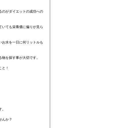
るのがダイエットの成功への
ていても栄養価に偏りが見ら
。
いお水を一日に何リットルも
。
る物を探す事が大切です。
こと！
す。
せんか？