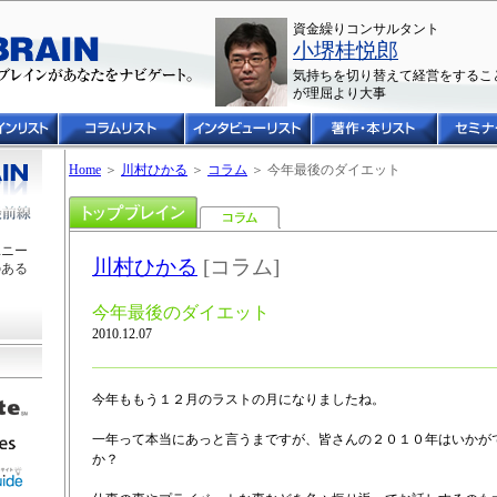
資金繰りコンサルタント
小堺桂悦郎
気持ちを切り替えて経営をするこ
が理屈より大事
Home
＞
川村ひかる
＞
コラム
＞ 今年最後のダイエット
ユニー
川村ひかる
[コラム]
のある
今年最後のダイエット
2010.12.07
今年ももう１２月のラストの月になりましたね。
一年って本当にあっと言うまですが、皆さんの２０１０年はいかが
か？