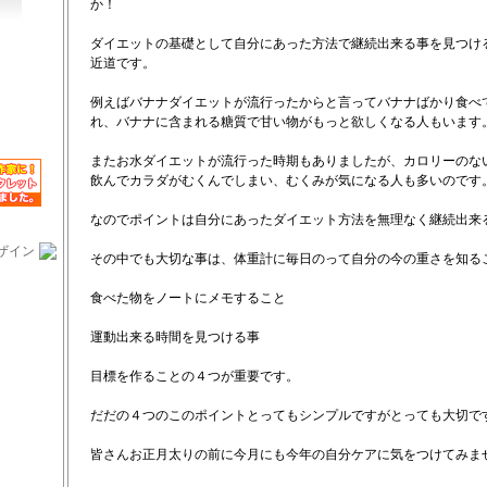
か！
ダイエットの基礎として自分にあった方法で継続出来る事を見つけ
近道です。
例えばバナナダイエットが流行ったからと言ってバナナばかり食べ
れ、バナナに含まれる糖質で甘い物がもっと欲しくなる人もいます
またお水ダイエットが流行った時期もありましたが、カロリーのな
飲んでカラダがむくんでしまい、むくみが気になる人も多いのです
なのでポイントは自分にあったダイエット方法を無理なく継続出来
ザイン
その中でも大切な事は、体重計に毎日のって自分の今の重さを知る
食べた物をノートにメモすること
運動出来る時間を見つける事
目標を作ることの４つが重要です。
だだの４つのこのポイントとってもシンプルですがとっても大切で
皆さんお正月太りの前に今月にも今年の自分ケアに気をつけてみま