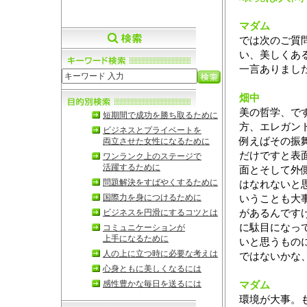
マダム
では次のご質
い、美しくあ
一言ありまし
畑中
美の哲学、で
短期間で成功を勝ち取るために
方、エレガン
ビジネスとプライベートを
例えばその振
両立させた女性になるために
だけですと表
ワンランク上のステージで
活躍するために
面とそして外
問題解決をすばやくするために
はなれないと
国際力を身につけるために
いうことも大
があるんです
ビジネスを円滑にするコツとは
に駄目になっ
コミュニケーションが
上手になるために
いと思うもの
人の上に立つ時に必要な考えは
ではないかな
心身ともに美しくなるには
感性豊かな毎日を送るには
マダム
環境が大事。