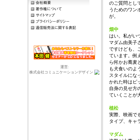
のご質問とし
うためのワン
が。
畑中
はい。私がい
マダム由美子
ですけども、
ています。例
ら何かお蕎麦
運営:
も犬食いのよ
株式会社コミュニケーションデザイン
スタイルにな
かれた時はピ
自身の見せ方
ていくことが
植松
実際、映画で
タイプ、キャ
マダム