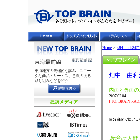
Home
＞
畑中 由利江
東海最前線
東海地方の先端的な試み、ユニー
畑中 由利
クな商品・サービス、意義のある
取り組みなどを紹介
内面と外面の
2007.02.04
[ TOPBRAIN RADI
自分自身で使いこ
環境は人間