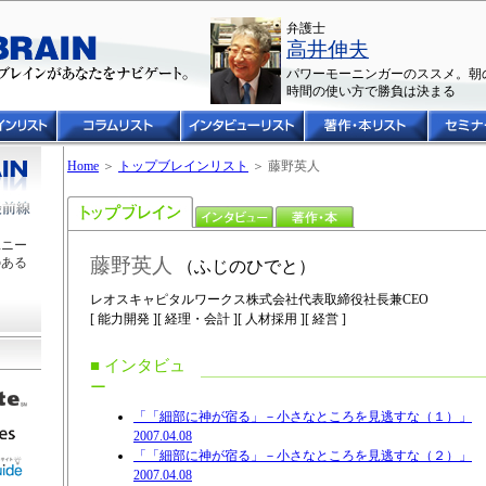
弁護士
高井伸夫
パワーモーニンガーのススメ。朝
時間の使い方で勝負は決まる
Home
＞
トップブレインリスト
＞ 藤野英人
ユニー
藤野英人
のある
（ふじのひでと）
レオスキャピタルワークス株式会社代表取締役社長兼CEO
[ 能力開発 ][ 経理・会計 ][ 人材採用 ][ 経営 ]
■ インタビュ
ー
「「細部に神が宿る」－小さなところを見逃すな（１）」
2007.04.08
「「細部に神が宿る」－小さなところを見逃すな（２）」
2007.04.08