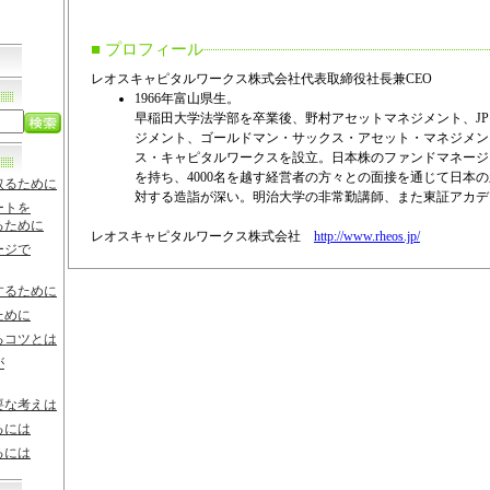
■ プロフィール
レオスキャピタルワークス株式会社代表取締役社長兼CEO
1966年富山県生。
早稲田大学法学部を卒業後、野村アセットマネジメント、J
ジメント、ゴールドマン・サックス・アセット・マネジメント
ス・キャピタルワークスを設立。日本株のファンドマネージ
を持ち、4000名を越す経営者の方々との面接を通じて日本
取るために
対する造詣が深い。明治大学の非常勤講師、また東証アカデ
ートを
るために
レオスキャピタルワークス株式会社
http://www.rheos.jp/
ージで
するために
ために
るコツとは
が
要な考えは
るには
るには