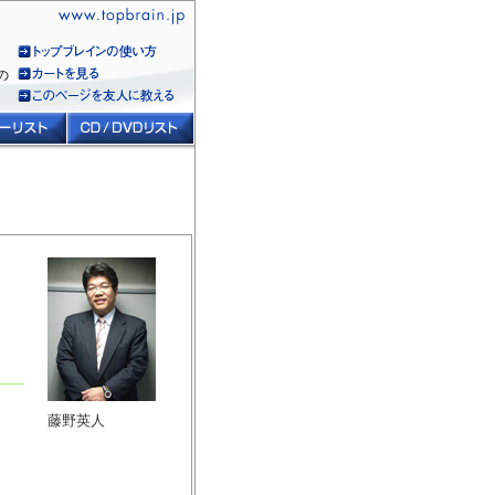
の
藤野英人