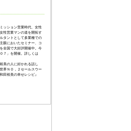
ミッション営業時代、女性
女性営業マンの道を開拓す
ルタントとして多業種での
主眼においたセミナー、コ
を全国で大好評開催中。今
００７」を開催。詳しくは
裕美の人に好かれる話し
世界ＮＯ，２セールスウー
和田裕美の幸せレシピ』