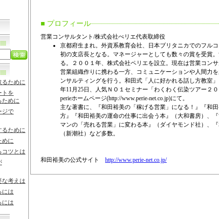
■ プロフィール
営業コンサルタント/株式会社ぺリエ代表取締役
京都府生まれ。外資系教育会社、日本ブリタニカでのフルコ
初の支店長となる。マネージャーとしても数々の賞を受賞。
る。２００１年、株式会社ペリエを設立。現在は営業コンサ
営業組織作りに携わる一方、コミュニケーションや人間力を
ンサルティングを行う。和田式「人に好かれる話し方教室」
取るために
年11月25日、人気ＮＯ１セミナー「わくわく伝染ツアー２
ートを
perieホームページ(http://www.perie-net.co.jp)にて。
るために
主な著書に、『和田裕美の「稼げる営業」になる！』『和田
ージで
方』『和田裕美の運命の仕事に出会う本』（大和書房）、『
マンの「売れる営業」に変わる本』（ダイヤモンド社）、『
するために
（新潮社）など多数。
ために
るコツとは
和田裕美の公式サイト
http://www.perie-net.co.jp/
が
要な考えは
るには
るには