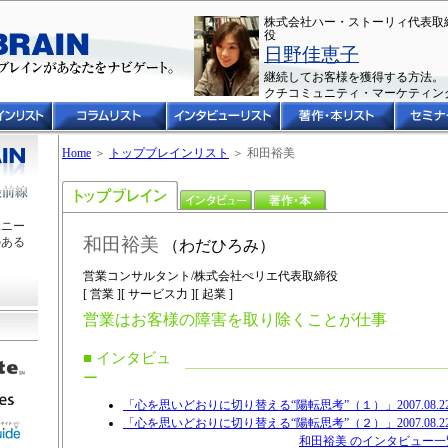
株式会社ハー・ストーリィ代表取
役
日野佳恵子
継続してお客様を獲得する方法。
クチコミュニティ・マーケティン
Home
＞
トップブレインリスト
＞ 和田裕美
ユニー
和田裕美
のある
（わだひろみ）
営業コンサルタント/株式会社ぺリエ代表取締役
[ 営業 ][ サービス力 ][ 起業 ]
営業はお客様の障害を取り除くことが仕事
■ インタビュ
ー
「心を思いどおりに切り替える“陽転思考”（１）」2007.08.2
「心を思いどおりに切り替える“陽転思考”（２）」2007.08.2
和田裕美 のインタビュー一