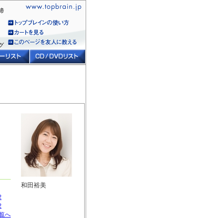
締
グ
和田裕美
2
2
覧へ