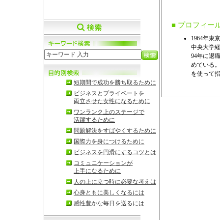
■ プロフィー
1964年東
中央大学
94年に退
めている
を使って
短期間で成功を勝ち取るために
ビジネスとプライベートを
両立させた女性になるために
ワンランク上のステージで
活躍するために
問題解決をすばやくするために
国際力を身につけるために
ビジネスを円滑にするコツとは
コミュニケーションが
上手になるために
人の上に立つ時に必要な考えは
心身ともに美しくなるには
感性豊かな毎日を送るには