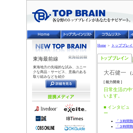
Home
＞
トップブレイ
東海最前線
東海地方の先端的な試み、ユニー
大石健一
クな商品・サービス、意義のある
（
取り組みなどを紹介
[ 能力開発 ]
日常生活の中
います。
■ インタビュ
ー
「３時間熟睡
「３時間熟睡