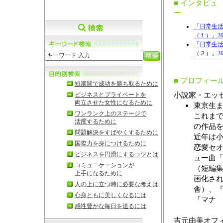
■ インタビュ
ー
「日常生
（１）」2006
「日常生
（２）」2006
■ プロフィー
短期間で成功を勝ち取るために
小説家・エッ
ビジネスとプライベートを
両立させた女性になるために
東京生ま
ワンランク上のステージで
これま
活躍するために
の作品
問題解決をすばやくするために
近年は
国際力を身につけるために
恋愛セ
ビジネスを円滑にするコツとは
ュー曲「
コミュニケーションが
（短編
上手になるために
画化さ
人の上に立つ時に必要な考えは
舎）、
心身ともに美しくなるには
「マナ
感性豊かな毎日を送るには
吉元由美オフ