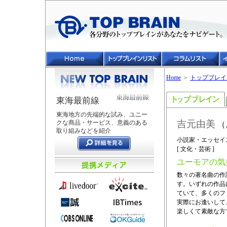
Home
＞
トップブレイ
東海最前線
東海地方の先端的な試み、ユニー
吉元由美
クな商品・サービス、意義のある
（
取り組みなどを紹介
小説家・エッセイ
[ 文化・芸術 ]
ユーモアの気
数々の著名曲の作
す。いずれの作品
ていて、多くのフ
実際にお逢いして
楽しくて素敵な方