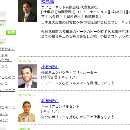
松島修
エフピーネット有限会社 代表取締役
[ 仕事術 ][ 時間管理 ][ コミュニケーション ][ 成功法則 ][ 自
営 ][ お金持ち ][ 資産運用 ][ 株式投資 ]
日本最大規模の顧客数を持つ投資顧問会社エフピーネッ
金融危機前の各相場のピークのピーク時である2007年6
全ての投資を止める時と警告した唯一の投資コンサルタ
取るために
ートを
るために
ージで
小松俊明
外資系エグゼクティブリクルーター
するために
[ 時間管理 ][ キャリア ]
チャーミングなビジネスマンを目指していこう
ために
るコツとは
が
高橋俊介
キャリアコンサルタント
要な考えは
[ キャリア ]
るには
自分のポリシーを持ちながら日々仕事をしよう
るには