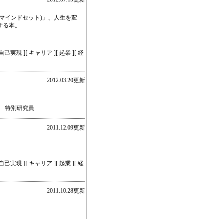
マインドセット)」、人生を変
する本。
己実現 ][ キャリア ][ 起業 ][ 経
2012.03.20更新
 特別研究員
2011.12.09更新
己実現 ][ キャリア ][ 起業 ][ 経
2011.10.28更新