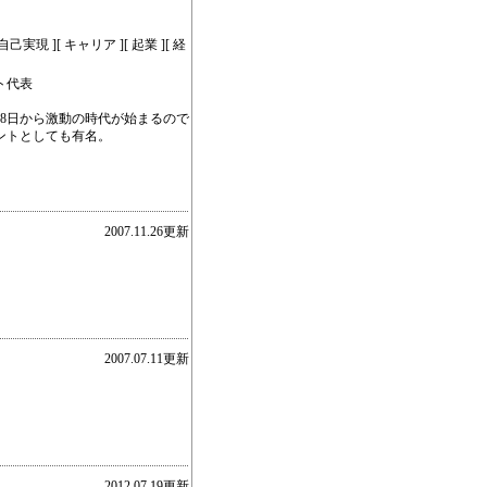
己実現 ][ キャリア ][ 起業 ][ 経
ト代表
月8日から激動の時代が始まるので
ントとしても有名。
2007.11.26更新
2007.07.11更新
2012.07.19更新