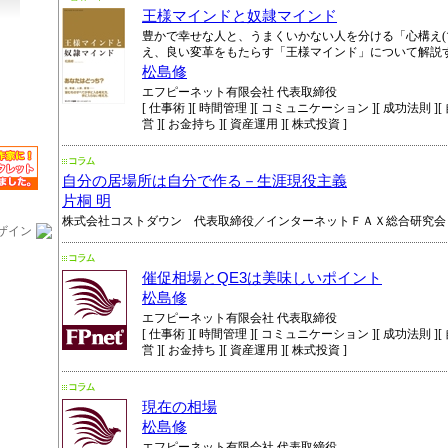
王様マインドと奴隷マインド
豊かで幸せな人と、うまくいかない人を分ける「心構え(
え、良い変革をもたらす「王様マインド」について解説
松島修
エフピーネット有限会社 代表取締役
[ 仕事術 ][ 時間管理 ][ コミュニケーション ][ 成功法則 ][ 自
営 ][ お金持ち ][ 資産運用 ][ 株式投資 ]
自分の居場所は自分で作る－生涯現役主義
片桐 明
株式会社コストダウン 代表取締役／インターネットＦＡＸ総合研究会
ザイン
催促相場とQE3は美味しいポイント
松島修
エフピーネット有限会社 代表取締役
[ 仕事術 ][ 時間管理 ][ コミュニケーション ][ 成功法則 ][ 自
営 ][ お金持ち ][ 資産運用 ][ 株式投資 ]
現在の相場
松島修
エフピーネット有限会社 代表取締役