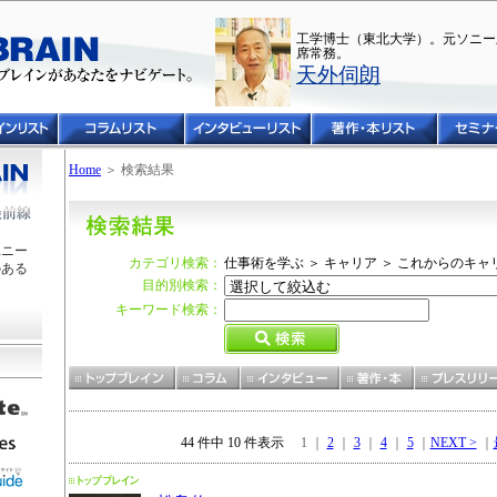
工学博士（東北大学）。元ソニー
席常務。
天外伺朗
Home
＞ 検索結果
ユニー
カテゴリ検索：
仕事術を学ぶ ＞ キャリア ＞ これからのキ
のある
目的別検索：
キーワード検索：
44 件中 10 件表示
1 ｜
2
｜
3
｜
4
｜
5
｜
NEXT >
｜