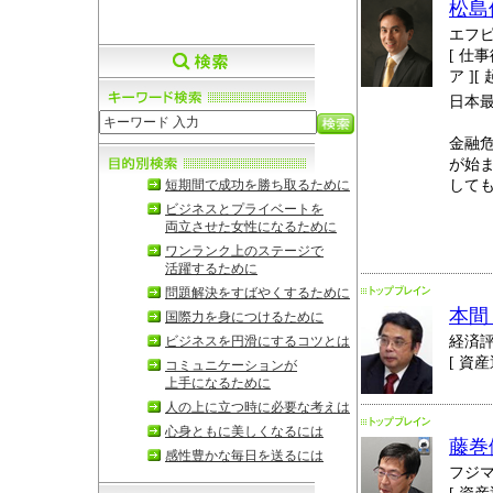
松島
エフ
[ 仕事
ア ][
日本
金融危
が始
して
短期間で成功を勝ち取るために
ビジネスとプライベートを
両立させた女性になるために
ワンランク上のステージで
活躍するために
問題解決をすばやくするために
本間
国際力を身につけるために
経済
ビジネスを円滑にするコツとは
[ 資産
コミュニケーションが
上手になるために
人の上に立つ時に必要な考えは
心身ともに美しくなるには
藤巻
感性豊かな毎日を送るには
フジ