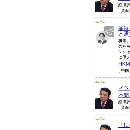
経済
[ 資産
香港
と通
将来
のを
ンシ
に備
HK
[ 中国 
イラ
本間
経済
[ 資産
「現