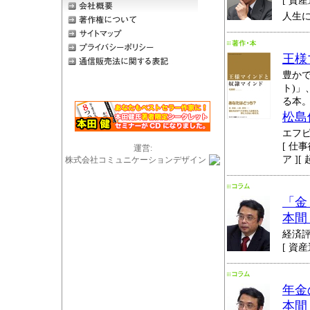
[ 資産
人生
王様
豊か
ト)
る本
松島
エフ
[ 仕事
運営:
ア ][
株式会社コミュニケーションデザイン
「金
本間
経済
[ 資産
年金
本間