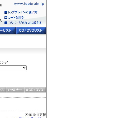
表
人
ニング
2016.10.11更新