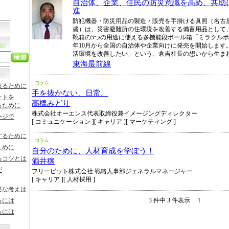
自治体、企業、住民の防災意識を高め、共助
進
防犯機器・防災用品の製造・販売を手掛ける眞照（名古
盛）は、災害避難所の住環境を改善する備蓄用品として
靴箱の5つの用途に使える多機能段ボール箱「ミラクルボッ
年10月から全国の自治体や企業向けに発売を開始します
活環境を改善したい」という、倉吉社長の想いから生ま
東海最前線
取るために
手を抜かない、日常。
ートを
髙橋みどり
るために
株式会社オーエンス代表取締役兼イメージングディレクター
ージで
[ コミュニケーション ][ キャリア ][ マーケティング ]
するために
ために
自分のために、人材育成を学ぼう！
るコツとは
酒井穣
が
フリービット株式会社 戦略人事部ジェネラルマネージャー
[ キャリア ][ 人材採用 ]
要な考えは
るには
3 件中 3 件表示
1
るには