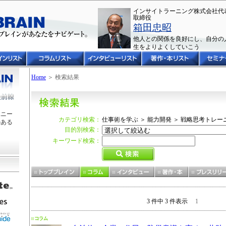
インサイトラーニング株式会社代
取締役
箱田忠昭
他人との関係を良好にし、自分の
生をよりよくしていこう
Home
＞ 検索結果
ユニー
カテゴリ検索：
仕事術を学ぶ ＞ 能力開発 ＞ 戦略思考トレー
のある
目的別検索：
キーワード検索：
3 件中 3 件表示
1