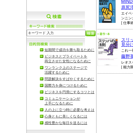
MIN
原尻
エイベ
ンニン
[ 仕事術
スリ
見分
短期間で成功を勝ち取るために
これ一
藤野
ビジネスとプライベートを
両立させた女性になるために
レオス
[ 能力開
ワンランク上のステージで
活躍するために
問題解決をすばやくするために
国際力を身につけるために
ビジネスを円滑にするコツとは
コミュニケーションが
上手になるために
人の上に立つ時に必要な考えは
心身ともに美しくなるには
感性豊かな毎日を送るには