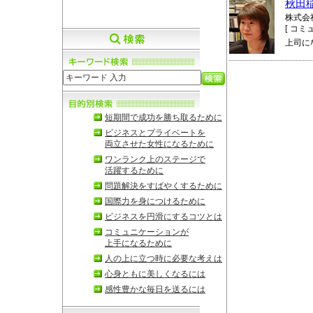
秋田
株式会
[ コミ
上司に
短期間で成功を勝ち取るために
ビジネスとプライベートを
両立させた女性になるために
ワンランク上のステージで
活躍するために
問題解決をすばやくするために
国際力を身につけるために
ビジネスを円滑にするコツとは
コミュニケーションが
上手になるために
人の上に立つ時に必要な考えは
心身ともに美しくなるには
感性豊かな毎日を送るには