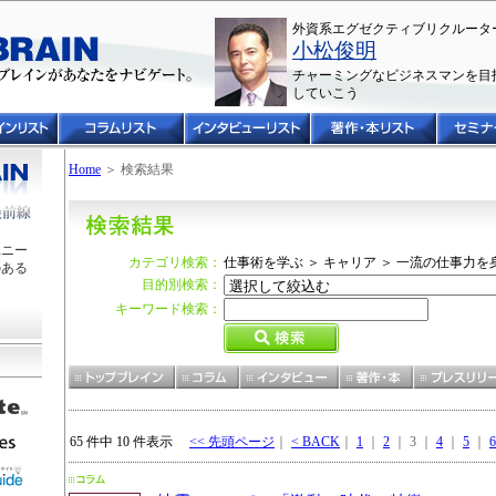
外資系エグゼクティブリクルータ
小松俊明
チャーミングなビジネスマンを目
していこう
Home
＞ 検索結果
ユニー
カテゴリ検索：
仕事術を学ぶ ＞ キャリア ＞ 一流の仕事力
のある
目的別検索：
キーワード検索：
65 件中 10 件表示
<< 先頭ページ
｜
< BACK
｜
1
｜
2
｜ 3 ｜
4
｜
5
｜
6