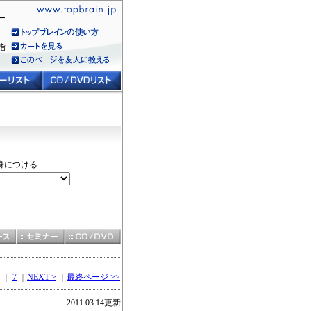
ー
指
を身につける
｜
7
｜
NEXT >
｜
最終ページ >>
2011.03.14更新