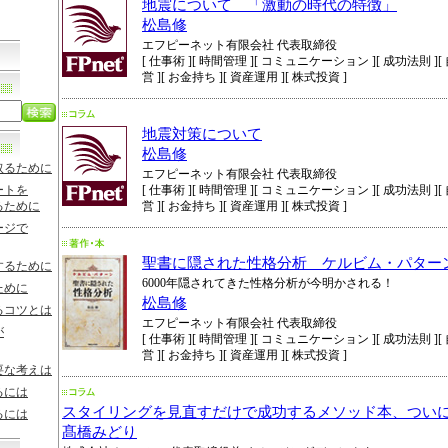
地震について 「激動の時代の特徴」
松島修
エフピーネット有限会社 代表取締役
[ 仕事術 ][ 時間管理 ][ コミュニケーション ][ 成功法則 ][ 自
営 ][ お金持ち ][ 資産運用 ][ 株式投資 ]
地震対策について
松島修
取るために
エフピーネット有限会社 代表取締役
ートを
[ 仕事術 ][ 時間管理 ][ コミュニケーション ][ 成功法則 ][ 自
るために
営 ][ お金持ち ][ 資産運用 ][ 株式投資 ]
ージで
聖書に隠された性格分析 ケルビム・パター
するために
6000年隠されてきた性格分析が今明かされる！
ために
松島修
るコツとは
エフピーネット有限会社 代表取締役
が
[ 仕事術 ][ 時間管理 ][ コミュニケーション ][ 成功法則 ][ 自
営 ][ お金持ち ][ 資産運用 ][ 株式投資 ]
要な考えは
るには
スタイリングを見直すだけで成功するメソッド本、つい
るには
髙橋みどり