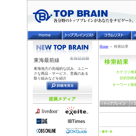
Home
＞ 検索結果
東海最前線
東海地方の先端的な試み、ユニー
カテゴリ検
クな商品・サービス、意義のある
目的別検
取り組みなどを紹介
キーワード検