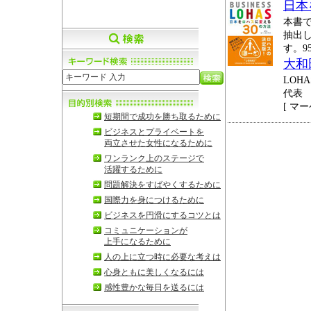
日本
本書で
抽出
す。9
大和
LO
代表
[ マー
短期間で成功を勝ち取るために
ビジネスとプライベートを
両立させた女性になるために
ワンランク上のステージで
活躍するために
問題解決をすばやくするために
国際力を身につけるために
ビジネスを円滑にするコツとは
コミュニケーションが
上手になるために
人の上に立つ時に必要な考えは
心身ともに美しくなるには
感性豊かな毎日を送るには