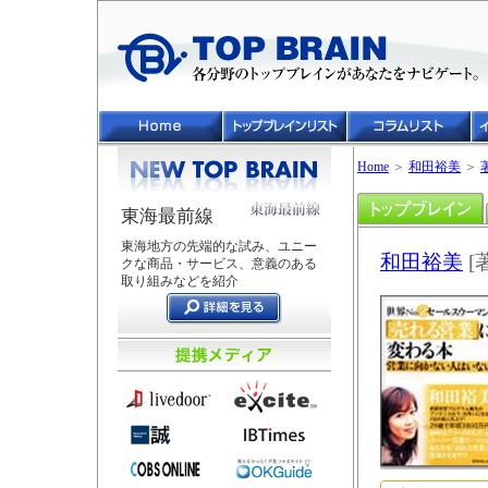
Home
＞
和田裕美
＞
東海最前線
東海地方の先端的な試み、ユニー
和田裕美
[
クな商品・サービス、意義のある
取り組みなどを紹介