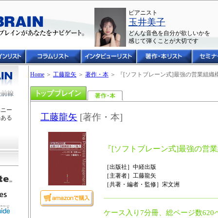
ピアニスト
玉井美子
どんな音色を自分が欲しいかを
感じて弾くことが大切です
Home
＞
工藤龍矢
＞
著作・本
＞ 『[ソフトブレーン式]最強の営業組織
ユニー
工藤龍矢
[著作・本]
のある
『[ソフトブレーン式]最強の営
［出版社］中経出版
［主著者］工藤龍矢
［共著・編者・監修］宋文洲
ケース入り7分冊、総ページ数620