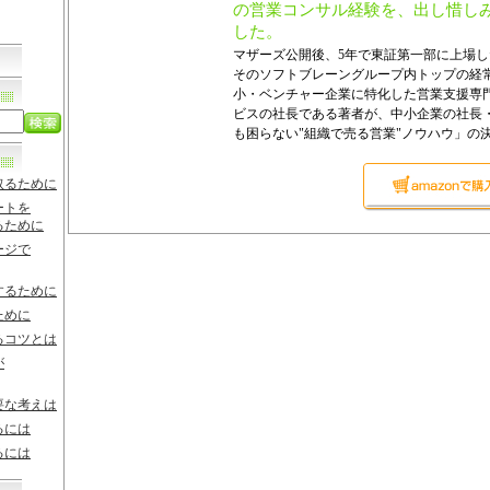
の営業コンサル経験を、出し惜し
した。
マザーズ公開後、5年で東証第一部に上場
そのソフトブレーングループ内トップの経
小・ベンチャー企業に特化した営業支援専
ビスの社長である著者が、中小企業の社長
も困らない"組織で売る営業"ノウハウ」の決
取るために
ートを
るために
ージで
するために
ために
るコツとは
が
要な考えは
るには
るには