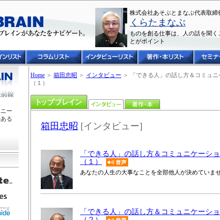
株式会社あそぶとまなぶ代表取締
くらたまなぶ
ものを創る仕事は、人の話を聞く
とがポイント
Home
＞
箱田忠昭
＞
インタビュー
＞ 「できる人」の話し方＆コミュニ
（１）
ユニー
のある
箱田忠昭
[インタビュー]
「できる人」の話し方＆コミュニケーショ
（１）
あなたの人生の大事なことを全部他人が決めていま
「できる人」の話し方＆コミュニケーショ
（２）