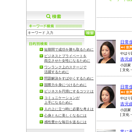
日常
短期間で成功を勝ち取るために
やはり
ビジネスとプライベートを
吉元
両立させた女性になるために
小説家
ワンランク上のステージで
[ 文化
活躍するために
問題解決をすばやくするために
国際力を身につけるために
日常
ビジネスを円滑にするコツとは
コミュニケーションが
やはり
上手になるために
吉元
人の上に立つ時に必要な考えは
小説家
[ 文化
心身ともに美しくなるには
感性豊かな毎日を送るには
常に