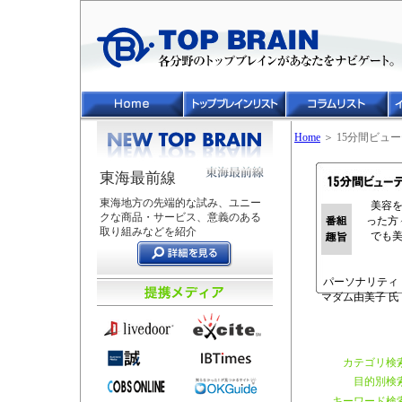
Home
＞ 15分間ビュ
東海最前線
東海地方の先端的な試み、ユニー
美容を
クな商品・サービス、意義のある
った方
取り組みなどを紹介
でも美
パーソナリティ
マダム由美子 氏
カテゴリ検
目的別検
キーワード検