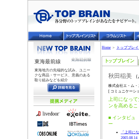
Home
＞
トップブレイ
東海最前線
東海地方の先端的な試み、ユニー
秋田稲美
クな商品・サービス、意義のある
（
取り組みなどを紹介
株式会社エ・ム・
[ コミュニケーション
上司になって
ンを高めるこ
■ インタビュ
ー
「上司にな
2005.08.14