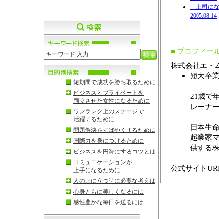
「上司にな
2005.08.14
■ プロフィー
株式会社エ・
短大卒
短期間で成功を勝ち取るために
ビジネスとプライベートを
21歳で
両立させた女性になるために
レーナ
ワンランク上のステージで
活躍するために
日本生
問題解決をすばやくするために
起業家マ
国際力を身につけるために
供する
ビジネスを円滑にするコツとは
コミュニケーションが
公式サイトU
上手になるために
人の上に立つ時に必要な考えは
心身ともに美しくなるには
感性豊かな毎日を送るには