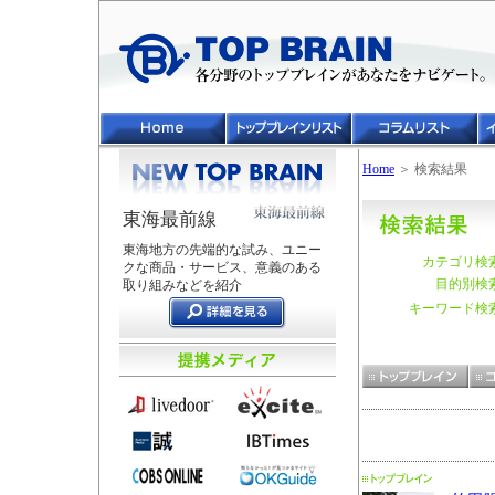
Home
＞ 検索結果
東海最前線
東海地方の先端的な試み、ユニー
カテゴリ検
クな商品・サービス、意義のある
目的別検
取り組みなどを紹介
キーワード検