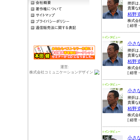
挫折は
貴重な
栢野
株式会
[ 経理・
小さ
挫折は
貴重な
栢野
運営:
株式会
株式会社コミュニケーションデザイン
[ 経理・
小さ
挫折は
貴重な
栢野
株式会
[ 経理・
小さ