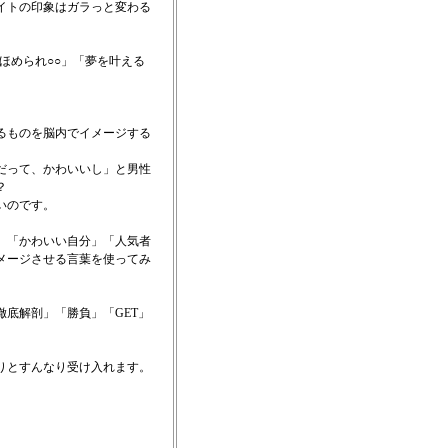
イトの印象はガラっと変わる
ほめられ○○」「夢を叶える
るものを脳内でイメージする
だって、かわいいし」と男性
？
いのです。
」「かわいい自分」「人気者
メージさせる言葉を使ってみ
底解剖」「勝負」「GET」
りとすんなり受け入れます。