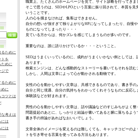
職業上、たくさんのホームページを見て、サイト診断を行ってきま
そこで思うのは、SEOやLPOという言葉に振り回されて、本質を
いうことです。
人の心を掴まなければ、集客はできません。
自分の想いが強すぎて独りよがりなHPになってしまったり、自慢
ものになってしまったり・・・
見ている方からは、何かズレを感じてしまうものが多いのです。
重要なのは、誰に語りかけているか・・・ということ。
取るために
SEOはうまくいっているのに、成約がうまくいかない例としては、
ートを
あります。
るために
検索エンジンは、どんな感動的なストーリーを書いてもそれを読む
ージで
しかし、人間は文章によって心が動かされる動物です。
するために
女性の心を動かしやすい文章は、共感できるものであり、書き手の
ために
自分と同じ境遇、自分の気持ちをわかってくれそうなものに反応し
体験談などが好まれます。
るコツとは
が
男性の心を動かしやすい文章は、話や議論などのすじみちがよく整
問題提起のあとに、しっかりと結論が書いてあると腑に落ちるよう
要な考えは
書き手の持論があればなおいいでしょう。
るには
るには
文章全体のイメージを変えるのは難しくても、キャッチコピーのよ
トを引き寄せる言葉を使ってみる方法もあります。