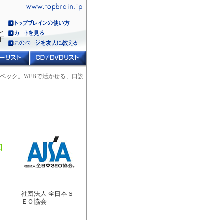
レ
日
ー
ペック。WEBで活かせる、口説
口
社団法人 全日本Ｓ
ＥＯ協会