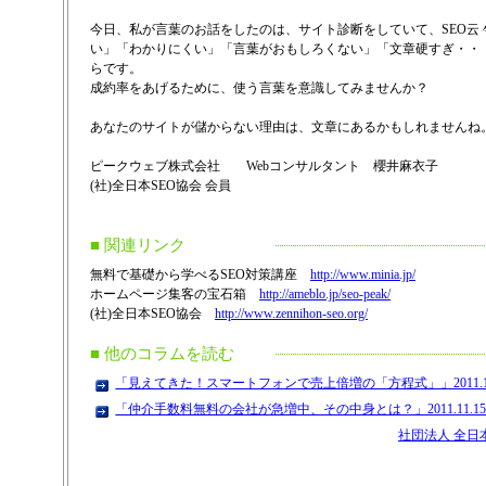
今日、私が言葉のお話をしたのは、サイト診断をしていて、SEO云
い」「わかりにくい」「言葉がおもしろくない」「文章硬すぎ・・
らです。
成約率をあげるために、使う言葉を意識してみませんか？
あなたのサイトが儲からない理由は、文章にあるかもしれませんね
ピークウェブ株式会社 Webコンサルタント 櫻井麻衣子
(社)全日本SEO協会 会員
■ 関連リンク
無料で基礎から学べるSEO対策講座
http://www.minia.jp/
ホームページ集客の宝石箱
http://ameblo.jp/seo-peak/
(社)全日本SEO協会
http://www.zennihon-seo.org/
■ 他のコラムを読む
「見えてきた！スマートフォンで売上倍増の「方程式」」2011.11
「仲介手数料無料の会社が急増中、その中身とは？」2011.11.1
社団法人 全日