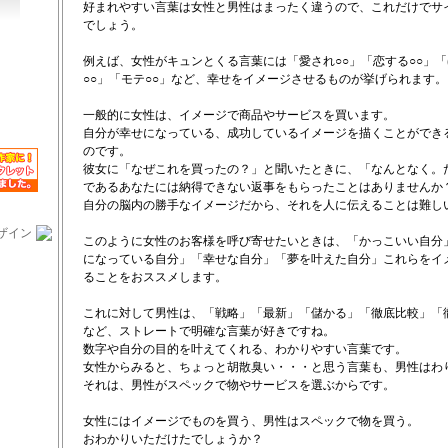
好まれやすい言葉は女性と男性はまったく違うので、これだけでサ
でしょう。
例えば、女性がキュンとくる言葉には「愛され○○」「恋する○○」「
○○」「モテ○○」など、幸せをイメージさせるものが挙げられます。
一般的に女性は、イメージで商品やサービスを買います。
自分が幸せになっている、成功しているイメージを描くことができ
のです。
彼女に「なぜこれを買ったの？」と聞いたときに、「なんとなく。
であるあなたには納得できない返事をもらったことはありませんか
自分の脳内の勝手なイメージだから、それを人に伝えることは難し
ザイン
このように女性のお客様を呼び寄せたいときは、「かっこいい自分
になっている自分」「幸せな自分」「夢を叶えた自分」これらをイ
ることをおススメします。
これに対して男性は、「戦略」「最新」「儲かる」「徹底比較」「徹
など、ストレートで明確な言葉が好きですね。
数字や自分の目的を叶えてくれる、わかりやすい言葉です。
女性からみると、ちょっと胡散臭い・・・と思う言葉も、男性はわ
それは、男性がスペックで物やサービスを選ぶからです。
女性にはイメージでものを買う、男性はスペックで物を買う。
おわかりいただけたでしょうか？