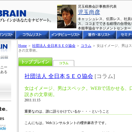
児玉税務会計事務所代表
児玉尚彦
キャッシュレス、伝票レス、社員
ス、ココまでできる経理の合理化/
本能率協会マネジメントセンタ
Home
＞
社団法人 全日本ＳＥＯ協会
＞
コラム
＞ 女はイメージ、男はス
きの文章術。
ユニー
のある
社団法人 全日本ＳＥＯ協会
[コラム]
女はイメージ、男はスペック。WEBで活かせる、
説きの文章術。
2011.11.15
重要なのは、誰に語りかけているか・・・ということ
こんにちは。Webコンサルタントの櫻井麻衣子です。