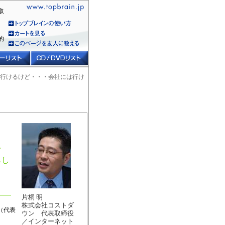
取
的
は行けるけど・・・会社には行け
け
らし
片桐 明
株式会社コストダ
私（代表
ウン 代表取締役
／インターネット