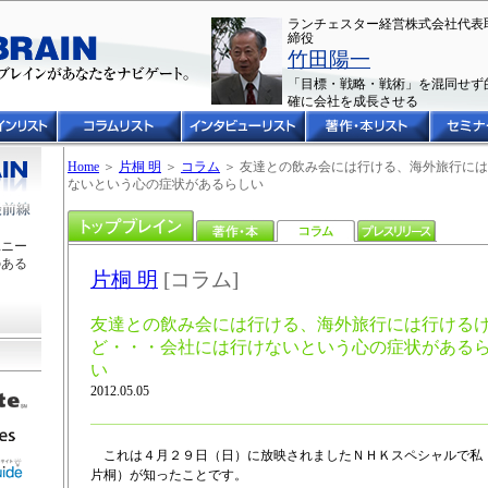
ランチェスター経営株式会社代表
締役
竹田陽一
「目標・戦略・戦術」を混同せず
確に会社を成長させる
Home
＞
片桐 明
＞
コラム
＞ 友達との飲み会には行ける、海外旅行に
ないという心の症状があるらしい
ユニー
のある
片桐 明
[コラム]
友達との飲み会には行ける、海外旅行には行ける
ど・・・会社には行けないという心の症状がある
い
2012.05.05
これは４月２９日（日）に放映されましたＮＨＫスペシャルで
片桐）が知ったことです。