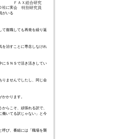
ＦＡＸ総合研究
０社に実
会 特別研究員
員がいる
して復職しても再発を繰り返
気を治すことに専念しなけれ
中にＳＮＳで活き活きしてい
ありませんでしたし、同じ会
がかかります。
うからこそ、頑張れる訳で、
に働いてる訳じゃない」と今
と呼び、番組には「職場を襲