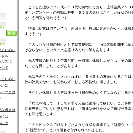
こうした症状は２０代～３０代で急増しており、上場企業２２０
施したアンケートの有効回答中、６５％の会社にこうした症状の社
という回答を得たそうです。
特徴は症状は似ていても、原因不明、原因に共通性がなく、休職
すそうです。
このような社員の対応として就業規則に、「病気欠勤期間中に病
取るために
ばならない」という一文を盛り込んだ企業もあります。
ートを
私の前職の同期も５年ほど前、一時期、休職しながらも、その最
るために
たことを目にしたことがあります。
ージで
私はそのことを受け入れられずに、ＳＮＳ上の友達になることは
するために
社の社員でないにも関わらず、むしろ不愉快に感じました。
ために
るコツとは
そうした休職社員の穴は残った社員が埋めなくてはならず、負担
が
「病気を治して、１日でも早く元気に復帰して欲しい」ことを願
治療専念していない姿を見れば、「俺達は会社を休んで遊ばせる為
要な考えは
でも私は思います。
るには
るには
このトピックスで取り上げたような症状を番組では「新型うつ」
う"新型うつ"」という題名が付けられていました。