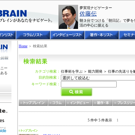
夢実現ナビゲーター
佐藤伝
朝３分でつける「朝日記」で夢を
活の中心に据える
Home
＞ 検索結果
ユニー
カテゴリ検索：
仕事術を学ぶ ＞ 能力開発 ＞ 仕事の先送り
のある
目的別検索：
キーワード検索：
5 件中 5 件表示
1