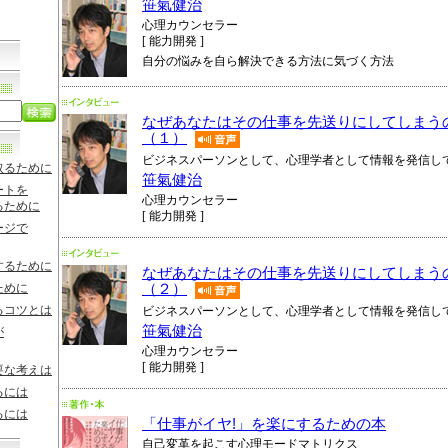
笹氣健治
心理カウンセラー
[ 能力開発 ]
自分の悩みを自ら解決できる方法に気づく方法
なぜあなたはその仕事を先送りにしてしまうの
（１）
ビジネスパーソンとして、心理学者として情報を発信し
取るために
笹氣健治
ートを
心理カウンセラー
るために
[ 能力開発 ]
ージで
するために
なぜあなたはその仕事を先送りにしてしまうの
ために
（２）
るコツとは
ビジネスパーソンとして、心理学者として情報を発信し
笹氣健治
が
心理カウンセラー
[ 能力開発 ]
要な考えは
るには
るには
「仕事がイヤ!」を楽にするための本
自己変革を起こす心理モードマトリクス