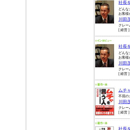
社長
どんな
お客様
川田
クレー
[ 経営 ]
社長
どんな
お客様
川田
クレー
[ 経営 ]
ムチ
不屈の
川田
クレー
[ 経営 ]
社長