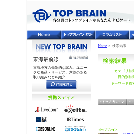
Home
＞ 検索結果
東海最前線
東海地方の先端的な試み、ユニー
カテゴリ検
クな商品・サービス、意義のある
目的別検
取り組みなどを紹介
キーワード検