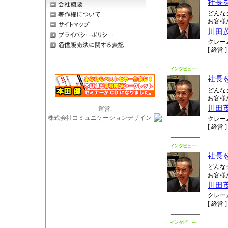
社長
どんな
お客様
川田
クレー
[ 経営 ]
社長
どんな
お客様
川田
運営:
株式会社コミュニケーションデザイン
クレー
[ 経営 ]
社長
どんな
お客様
川田
クレー
[ 経営 ]