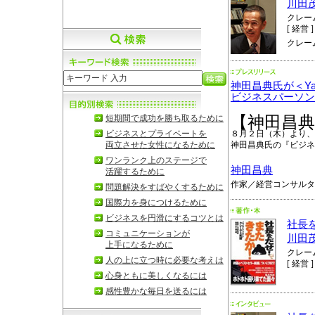
川田
クレー
[ 経営 ]
クレー
神田昌典氏が＜Ya
ビジネスパーソン
短期間で成功を勝ち取るために
【神田昌
ビジネスとプライベートを
８月２日（木）より、「Y
両立させた女性になるために
神田昌典氏の『ビジネ
ワンランク上のステージで
神田昌典
活躍するために
作家／経営コンサルタ
問題解決をすばやくするために
国際力を身につけるために
ビジネスを円滑にするコツとは
社長を
コミュニケーションが
川田
上手になるために
クレー
人の上に立つ時に必要な考えは
[ 経営 ]
心身ともに美しくなるには
感性豊かな毎日を送るには