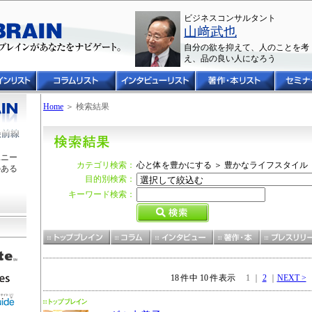
ビジネスコンサルタント
山﨑武也
自分の欲を抑えて、人のことを考
え、品の良い人になろう
Home
＞ 検索結果
ユニー
カテゴリ検索：
心と体を豊かにする ＞ 豊かなライフスタイル 
のある
目的別検索：
キーワード検索：
18 件中 10 件表示
1 ｜
2
｜
NEXT >