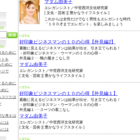
マダム由美子
エレガンシスト／中世西洋文化研究家
[ 文化・芸術 ][ 豊かなライフスタイル ]
これからは女性だけでなく男性もエレガントな時代
「１００才までエレガント」を楽しみましょう
好印象ビジネスマンの１０の心得【外見編2】
素敵に見えるビジネスマンは結果が出せ、引き立てられる！
取るために
－好印象ビジネスマン・ウーマンの１０の心得－
外見編２･･･靴の履きこなし方
ートを
マダム由美子
るために
エレガンシスト／中世西洋文化研究家
ージで
[ 文化・芸術 ][ 豊かなライフスタイル ]
するために
ために
好印象ビジネスマンの１０の心得【外見編１】
るコツとは
素敵に見えるビジネスマンは結果が出せ、引き立てられる！
が
－好印象ビジネスマン・ウーマンの１０の心得－
外見編１･･･スーツの着こなし
要な考えは
マダム由美子
エレガンシスト／中世西洋文化研究家
るには
[ 文化・芸術 ][ 豊かなライフスタイル ]
るには