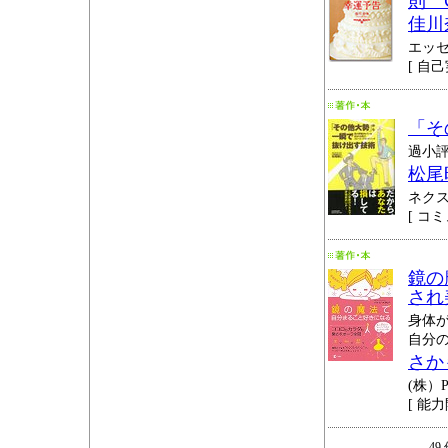
則 
佳川
エッ
[ 自己
「そ
過小
松尾
ネクス
[ コ
鏡の
され
身体
自分
さか
(株）
[ 能力
49