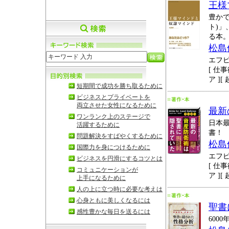
王様
豊か
ト)
る本
松島
エフ
[ 仕事
ア ][
短期間で成功を勝ち取るために
ビジネスとプライベートを
両立させた女性になるために
最新
ワンランク上のステージで
日本
活躍するために
書！
問題解決をすばやくするために
松島
国際力を身につけるために
エフ
ビジネスを円滑にするコツとは
[ 仕事
コミュニケーションが
ア ][
上手になるために
人の上に立つ時に必要な考えは
心身ともに美しくなるには
聖書
感性豊かな毎日を送るには
600