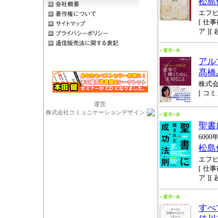
松島
エフ
[ 仕事
ア ][
アル
髙橋
株式
[ コ
運営:
株式会社コミュニケーションデザイン
聖書
600
松島
エフ
[ 仕事
ア ][
すべ