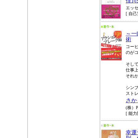
佳川
エッ
[ 自己
～一
術
コー
のが
そし
仕事
それ
シン
ストレ
さか
(株）
[ 能力
幸運