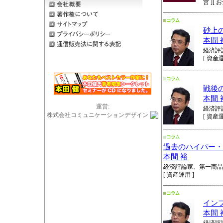
営 ][ 
砂上
本間 
経済評
[ 資産運
戦後
本間 
運営:
経済評
株式会社コミュニケーションデザイン
[ 資産運
過去のハイパー・
本間 裕
経済評論家、第一商品
[ 資産運用 ]
イン
本間 