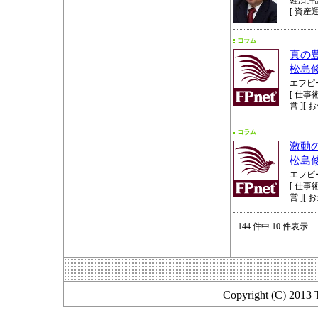
経済評
[ 資産運
真の
松島
エフピ
[ 仕事術
営 ][ 
激動
松島
エフピ
[ 仕事術
営 ][ 
144 件中 10 件表示
Copyright (C) 2013 