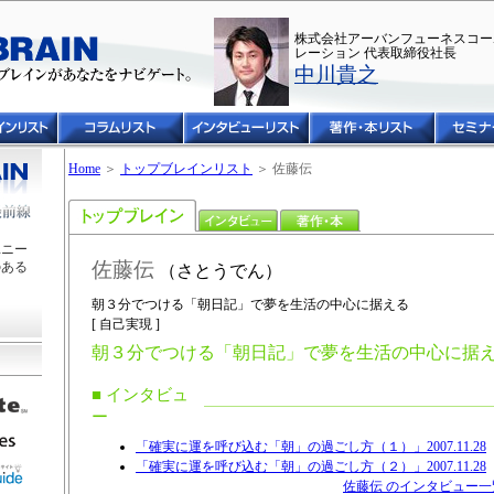
株式会社アーバンフューネスコー
レーション 代表取締役社長
中川貴之
Home
＞
トップブレインリスト
＞ 佐藤伝
ユニー
佐藤伝
のある
（さとうでん）
朝３分でつける「朝日記」で夢を生活の中心に据える
[ 自己実現 ]
朝３分でつける「朝日記」で夢を生活の中心に据
■ インタビュ
ー
「確実に運を呼び込む「朝」の過ごし方（１）」2007.11.28
「確実に運を呼び込む「朝」の過ごし方（２）」2007.11.28
佐藤伝 のインタビュー一