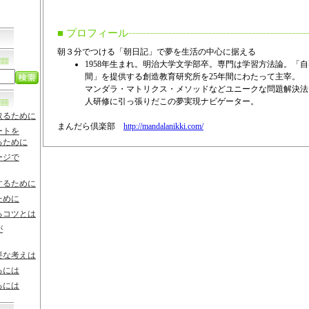
■ プロフィール
朝３分でつける「朝日記」で夢を生活の中心に据える
1958年生まれ。明治大学文学部卒。専門は学習方法論。「
間」を提供する創造教育研究所を25年間にわたって主宰。
マンダラ・マトリクス・メソッドなどユニークな問題解決法
人研修に引っ張りだこの夢実現ナビゲーター。
取るために
まんだら倶楽部
http://mandalanikki.com/
ートを
るために
ージで
するために
ために
るコツとは
が
要な考えは
るには
るには