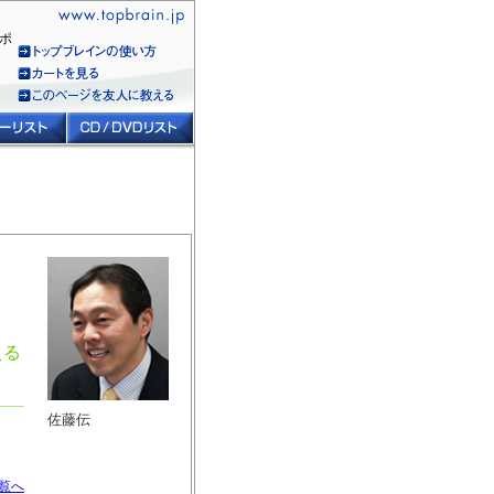
ポ
える
佐藤伝
覧へ