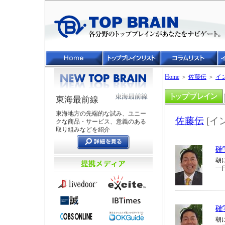
Home
＞
佐藤伝
＞
イ
東海最前線
東海地方の先端的な試み、ユニー
佐藤伝
[イ
クな商品・サービス、意義のある
取り組みなどを紹介
確
朝
一
確
朝