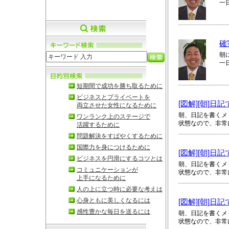
一
確
朝
一
短期間で成功を勝ち取るために
ビジネスとプライベートを
[図解][朝]
両立させた女性になるために
朝、日記を書くメ
ワンランク上のステージで
状態なので、非常
活躍するために
問題解決をすばやくするために
国際力を身につけるために
[図解][朝]
ビジネスを円滑にするコツとは
朝、日記を書くメ
コミュニケーションが
状態なので、非常
上手になるために
人の上に立つ時に必要な考えは
心身ともに美しくなるには
[図解][朝]
感性豊かな毎日を送るには
朝、日記を書くメ
状態なので、非常