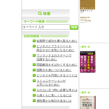
短期間で成功を勝ち取るために
ビジネスとプライベートを
両立させた女性になるために
ワンランク上のステージで
活躍するために
問題解決をすばやくするために
国際力を身につけるために
ビジネスを円滑にするコツとは
コミュニケーションが
上手になるために
人の上に立つ時に必要な考えは
心身ともに美しくなるには
感性豊かな毎日を送るには