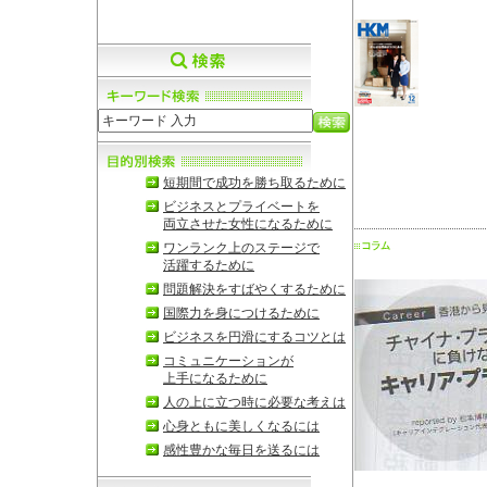
短期間で成功を勝ち取るために
ビジネスとプライベートを
両立させた女性になるために
ワンランク上のステージで
活躍するために
問題解決をすばやくするために
国際力を身につけるために
ビジネスを円滑にするコツとは
コミュニケーションが
上手になるために
人の上に立つ時に必要な考えは
心身ともに美しくなるには
感性豊かな毎日を送るには